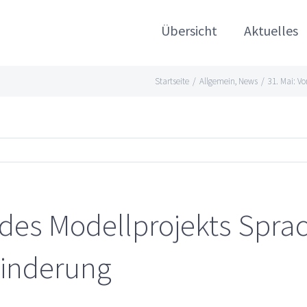
Übersicht
Aktuelles
Startseite
/
Allgemein
,
News
/
31. Mai: V
 des Modellprojekts Spra
hinderung