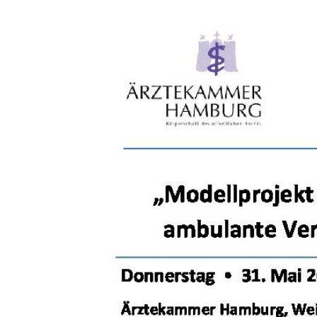
Zeige
grösseres
Bild